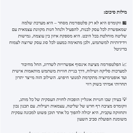
מילות סיכום:
🏪 ווקומרס היא לא רק פלטפורמת מסחר – היא מערכת שלמה
שמאפשרת לכל עסק לבנות, להפעיל ולנהל חנות מקוונת עצמאית עם
שליטה מוחלטת בכל היבט. היא מספקת איזון בין עוצמה, גמישות
וידידותיות למשתמש, ולכן מתאימה כמעט לכל סוג עסק שרוצה לצמוח
בדיגיטל
📈 הפלטפורמה מציעה אינסוף אפשרויות לשדרוג, החל מחיבור
למערכות סליקה ושילוח, דרך בניית חוויות משתמש מותאמות אישית
ועד אופטימיזציה מתקדמת למנועי חיפוש. השילוב הזה מייצר יתרון
תחרותי אמיתי בשוק רווי
💡 בעידן שבו חנויות אונליין הופכות לחזית העסקית של כל מותג,
ווקומרס מציבה רף חדש של שליטה, עצמאות ויעילות. עם תכנון נכון
ותחזוקה עקבית, היא יכולה להפוך כל אתר תוכן פשוט למכונה עסקית
משומנת הפועלת סביב השעון