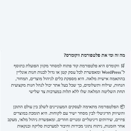
מה זה ומי את פלטפורמת ווקומרס?
🛒 ווקומרס היא פלטפורמת קוד פתוח למסחר מקוון הפועלת כתוסף
ל־WordPress ומאפשרת לכל עסק קטן או גדול לבנות חנות אונליין
בהתאמה אישית מלאה. היא מספקת כלים לניהול מוצרים, תמחור,
הנחות, שילוח ותשלומים, כך שכל בעל אתר יכול לנהל חנות מקצועית
תחת השליטה המלאה שלו ללא תלות במערכות צד שלישי
📦 הפלטפורמה מתאימה לעסקים המעוניינים לשלב בין עולם התוכן
והשיווק הדיגיטלי לבין מסחר ישיר עם לקוחות. היא תומכת במוצרים
פיזיים, שירותים דיגיטליים ומנויים חוזרים, ומאפשרת ניהול מלאי, מעקב
אחר הזמנות, ניתוח נתוני מכירות וחיבור למערכות סליקה ובנקאות