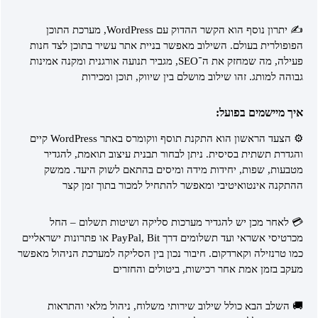
✍️ יתרון נוסף הוא הקשר ההדוק עם WordPress, מערכת התוכן
הפופולרית בעולם. השילוב מאפשר בניית אתר עשיר בתוכן לצד חנות
פעילה, מה שמחזק את ה־SEO, מגביר תנועה אורגנית ומקנה אמינות
גבוהה למותג. זהו שילוב מושלם בין שיווק, תוכן ומכירות
איך מיישמים בפועל:
⚙️ הצעד הראשון הוא התקנת תוסף ווקומרס באתר WordPress קיים
והגדרת תשתית בסיסית. ניתן לבחור תבנית עיצוב תואמת, להגדיר
מטבעות, שפות, יחידות מידה ומיסים בהתאם לשוק היעד. ממשק
ההתקנה אינטואיטיבי ומאפשר להתחיל למכור בתוך זמן קצר
💳 לאחר מכן יש להגדיר מערכות סליקה ושיטות תשלום – החל
מכרטיסי אשראי ועד תשלומים דרך PayPal, Bit או פתרונות ישראליים
כמו טרנזילה וקארדקום. חיבור נכון בין הסליקה למערכת הניהול מאפשר
מעקב בזמן אמת אחר רכישות, ביטולים והחזרים
🚚 השלב הבא כולל שילוב שירותי משלוח, ניהול מלאי והתראות