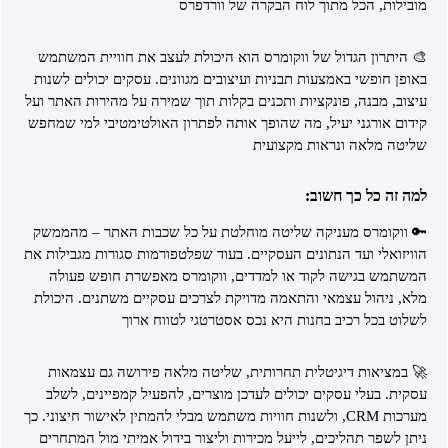
מובילות, הכל מתוך לוח הבקרה של וורדפרס
🎨 היתרון הגדול של ווקומרס הוא היכולת לעצב את חוויית המשתמש
באופן חופשי באמצעות תבניות ועיצובים מגוונים. עסקים יכולים לשנות
עיצוב, מבנה, פונקציות ותכנים בקלות תוך שמירה על מהירות האתר ועל
קידום אורגני יעיל, מה שהופך אותה לפתרון האולטימטיבי למי שמחפש
שליטה מלאה ונראות מקצועית
למה זה כל כך חשוב:
🔑 ווקומרס מעניקה שליטה מוחלטת על כל שכבות האתר – מהממשק
הוויזואלי ועד הנתונים העסקיים. בעוד שפלטפורמות סגורות מגבילות את
המשתמש בגישה לקוד או למדדים, ווקומרס מאפשרת חופש פעולה
מלא, ניהול עצמאי והתאמה מדויקת לצרכים עסקיים משתנים. היכולת
לשלוט בכל רכיב בחנות היא נכס אסטרטגי לטווח ארוך
🚀 במציאות דיגיטלית תחרותית, שליטה מלאה פירושה גם עצמאות
עסקית. בעלי עסקים יכולים לעדכן מוצרים, להפעיל קמפיינים, לשלב
מערכות CRM, ולשנות חוויות משתמש מבלי להמתין לאישור חיצוני. כך
ניתן לשפר תהליכים, לייעל מכירות וליצור בידול אמיתי מול המתחרים