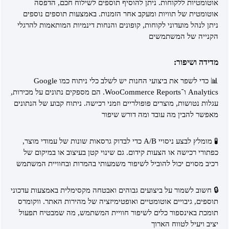
אוטומטיות ללקוחות. ניתן להוסיף תוספים לשילוח חכם, הדפסה
אוטומטית של תוויות ומעקב אחר הזמנות. באמצעות תוספים נוספים
ניתן לנהל מועדוני לקוחות, קופונים והנחות דינמיות המותאמות להרגלי
הקנייה של המשתמשים
מדידה ושיפור:
📊 כדי לשפר את ביצועי החנות יש לשלב כלי ניתוח כמו Google
Analytics ו־WooCommerce Reports. הם מספקים נתונים על מכירות,
עגלות נטושות, מוצרים פופולריים וזמני רכישה. ניתוח קבוע של הנתונים
מאפשר להבין מה עובד ומה דורש שיפור
🧪 מומלץ לבצע ניסויי A/B כדי לבדוק גרסאות שונות של עמודי מוצר,
כפתורי רכישה או הצעות קידום. גם שינוי קטן בעיצוב או במיקום של
רכיב מסוים יכול להוביל לשיפור משמעותי בהמרות ובחוויית המשתמש
🔒 חשוב לשמור על ביצועים גבוהים ואבטחה מקסימלית באמצעות עדכוני
תוספים, גיבויים אוטומטיים ואופטימיזציה של מהירות האתר. ווקומרס
תומכת באינספור כלים לשיפור חוויית המשתמש, מה שמבטיח תפעול
יציב ויעיל לטווח הארוך