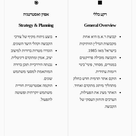
🎯
🏢
רקע כללי
אפיון ואסטרטגיה
Strategy & Planning
General Overview
קבוצת ר.א.מ היא אחת
בוצע ניתוח מקיף של צורכי
מקבוצות הנדל״ן הוותיקות
הקבוצה וקהלי היעד השונים.
בישראל מאז 1985.
הוגדרו מטרות ברורות למיצוב
הקבוצה מובילה פרויקטים
יציב, אמין ומתקדם דיגיטלית.
במגורים, מסחר, פינוי־בינוי
נבנתה היררכיית תוכן ברורה
ויזמות עתידית.
המותאמת למסעי משתמש
הוקם אתר תדמית חדש כחלק
שונים.
מתהליך מיתוג מתקדם ואחיד.
הוקמה אסטרטגיית חוויית
האתר מציג את הפעילות,
משתמש יוקרתית ופשוטה
הערכים והחזון העסקי של
לתפעול.
הקבוצה.