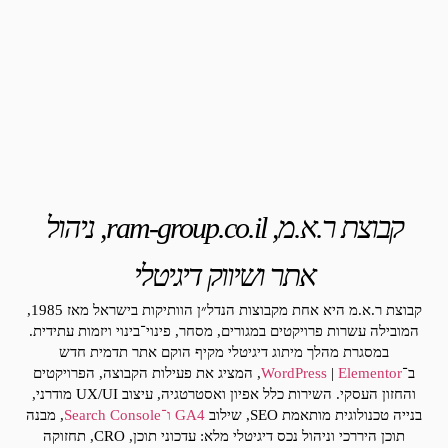
קבוצת ר.א.מ, ram-group.co.il, ניהול
אתר ושיווק דיגיטלי
קבוצת ר.א.מ היא אחת מקבוצות הנדל״ן הוותיקות בישראל מאז 1985,
המובילה עשרות פרויקטים במגורים, מסחר, פינוי־בינוי ויזמות עתידית.
במסגרת מהלך מיתוג דיגיטלי מקיף הוקם אתר תדמית חדש
ב־
Elementor
|
WordPress
, המציג את פעילות הקבוצה, הפרויקטים
והחזון העסקי. השירות כלל אפיון ואסטרטגיה, עיצוב UX/UI מודרני,
בנייה טכנולוגית מותאמת SEO, שילוב
GA4
ו־Search Console
, מבנה
תוכן היררכי וניהול נכס דיגיטלי מלא: עדכוני תוכן, CRO, תחזוקה