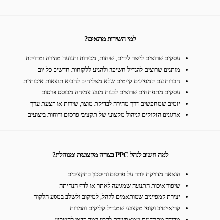
למי השירות מתאים?
עסקים שרוצים לייצר לידים, שיחות, מכירות ותנועה מהירה ומדויקת
מותגים שרוצים להגדיל חשיפה ולהגיע ללקוחות חדשים כל יום
חברות עם קמפיינים קיימים שלא מצליחים להביא תוצאות איכותיות
עסקים מתפתחים שרוצים לבנות מנוע צמיחה מבוסס פרסום
יזמים שמחפשים דרך מהירה לבדיקת מוצר, שירות או הצעת ערך
ארגונים הזקוקים לניהול מקצועי של תקציבי פרסום ודוחות ביצועים
למה חשוב לנהל PPC בצורה מקצועית ומנוהלת?
הוצאה מדויקת יותר על פרסום וחיסכון בתקציבים
שיפור איכות התנועה שמגיעה לאתר או לדף הנחיתה
יצירת קמפיינים שמותאמים לקהל, למיקום ולשלב במסע הלקוח
קריאייטיב וקופי מקצועי שמגדיל קליקים והמרות
מדידה מתקדמת שמאפשרת להבין במה כדאי להשקיע