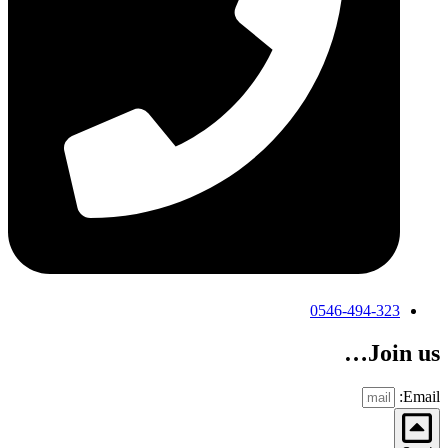
0546-494-323
Join us…
Email: