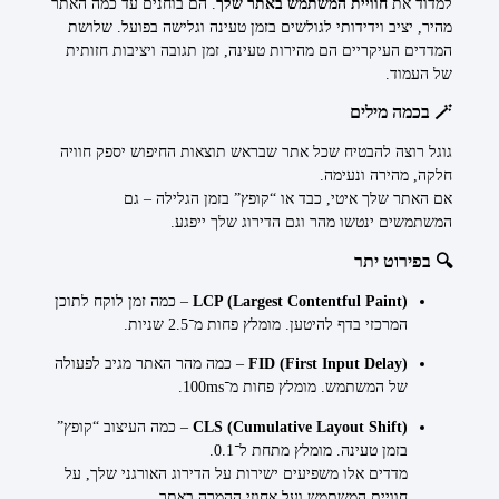
למדוד את
חוויית המשתמש באתר שלך
. הם בוחנים עד כמה האתר
מהיר, יציב וידידותי לגולשים בזמן טעינה וגלישה בפועל. שלושת
המדדים העיקריים הם מהירות טעינה, זמן תגובה ויציבות חזותית
של העמוד.
🪄 בכמה מילים
גוגל רוצה להבטיח שכל אתר שבראש תוצאות החיפוש יספק חוויה
חלקה, מהירה ונעימה.
אם האתר שלך איטי, כבד או “קופץ” בזמן הגלילה – גם
המשתמשים ינטשו מהר וגם הדירוג שלך ייפגע.
🔍 בפירוט יתר
LCP (Largest Contentful Paint)
– כמה זמן לוקח לתוכן
המרכזי בדף להיטען. מומלץ פחות מ־2.5 שניות.
FID (First Input Delay)
– כמה מהר האתר מגיב לפעולה
של המשתמש. מומלץ פחות מ־100ms.
CLS (Cumulative Layout Shift)
– כמה העיצוב “קופץ”
בזמן טעינה. מומלץ מתחת ל־0.1.
מדדים אלו משפיעים ישירות על הדירוג האורגני שלך, על
חוויית המשתמש ועל אחוזי ההמרה באתר.