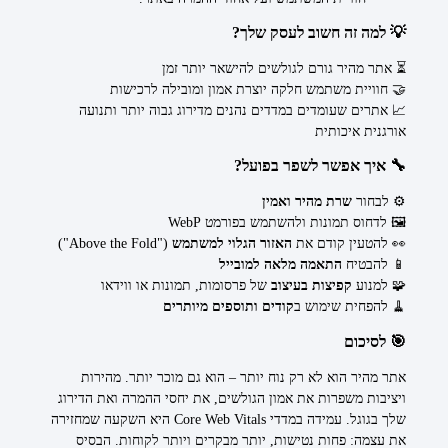
💡 למה זה חשוב לעסק שלך?
⏳ אתר מהיר גורם לגולשים להישאר יותר זמן
🤝 חוויית משתמש חלקה יוצרת אמון ומובילה לרכישות
📈 אתרים שעומדים במדדים נהנים מדירוג גבוה יותר ותנועה
אורגנית איכותית
🔧 איך אפשר לשפר בפועל?
⚙️ לבחור
שרת מהיר ואמין
🖼️ לדחוס תמונות ולהשתמש בפורמט WebP
👀 להטעין קודם את
האזור הגלוי למשתמש
("Above the Fold")
📱 להבטיח
התאמה מלאה למובייל
🧩 למנוע
קפיצות בעיצוב
של פרסומות, תמונות או ווידאו
🧹 להפחית שימוש ב
קודים ותוספים מיותרים
🎯 לסיכום
אתר מהיר הוא לא רק נוח יותר – הוא גם מוכר יותר. מהירות
ויציבות משפרות את אמון הגולשים, את יחסי ההמרה ואת הדירוג
שלך בגוגל. עמידה במדדי Core Web Vitals היא השקעה שמחזירה
את עצמה: פחות נטישות, יותר מבקרים ויותר לקוחות. הבסיס