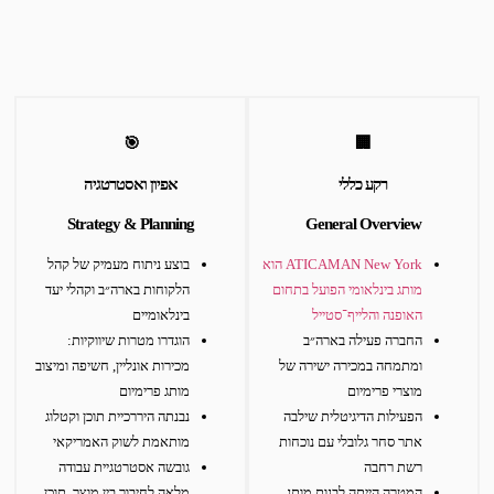
🎯
🏢
רקע כללי
אפיון ואסטרטגיה
Strategy & Planning
General Overview
ATICAMAN New York הוא
בוצע ניתוח מעמיק של קהל
מותג בינלאומי הפועל בתחום
הלקוחות בארה״ב וקהלי יעד
האופנה והלייף־סטייל
בינלאומיים
החברה פעילה בארה״ב
הוגדרו מטרות שיווקיות:
ומתמחה במכירה ישירה של
מכירות אונליין, חשיפה ומיצוב
מוצרי פרימיום
מותג פרימיום
הפעילות הדיגיטלית שילבה
נבנתה היררכיית תוכן וקטלוג
אתר סחר גלובלי עם נוכחות
מותאמת לשוק האמריקאי
רשת רחבה
גובשה אסטרטגיית עבודה
המטרה הייתה לבנות מותג
מלאה לחיבור בין מוצר, תוכן