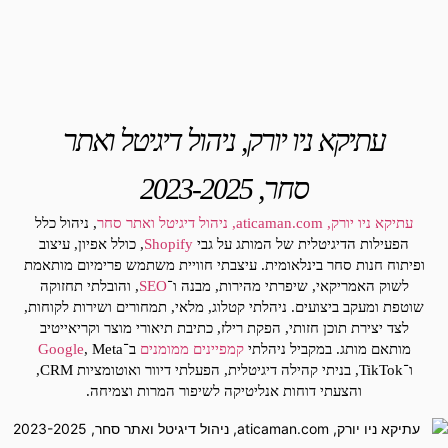
עתיקא ניו יורק, ניהול דיגיטל ואתר
סחר, 2023-2025
עתיקא ניו יורק, aticaman.com, ניהול דיגיטל ואתר סחר
, ניהול כלל
הפעילות הדיגיטלית של המותג על גבי
Shopify
, כולל אפיון, עיצוב
ופיתוח חנות סחר בינלאומית. עיצבתי חוויית משתמש פרימיום מותאמת
לשוק האמריקאי, שיפרתי מהירות, מבנה ו־
SEO
, והובלתי תחזוקה
שוטפת ומעקב ביצועים. ניהלתי קטלוג, מלאי, תמחורים ושירות לקוחות,
לצד יצירת תוכן חזותי, הפקת רילז, כתיבת תיאורי מוצר וקריאייטיב
מותאם מותג. במקביל ניהלתי
קמפיינים ממומנים
ב־
, Meta
Google
ו־TikTok, בניתי קהילה דיגיטלית, הפעלתי דיוור ואוטומציות CRM,
והצעתי דוחות אנליטיקה לשיפור המרות וצמיחה.